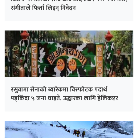
संगीता‍ले फिर्ता लिइन् निवेदन
रसुवामा सेनाको ब्यारेकमा विस्फोटक पदार्थ
पड्किँदा ५ जना घाइते, उद्धारका लागि हेलिकप्टर
परिचालन