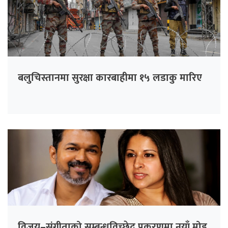
बलुचिस्तानमा सुरक्षा कारबाहीमा १५ लडाकु मारिए
विजय–संगीताको सम्बन्धविच्छेद प्रकरणमा नयाँ मोड,