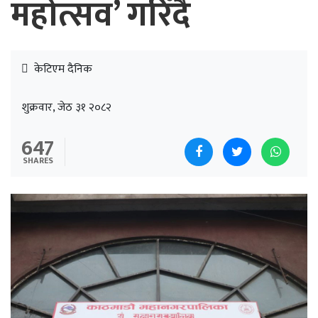
महोत्सव’ गरिँदै
केटिएम दैनिक
शुक्रवार, जेठ ३१ २०८२
647
SHARES