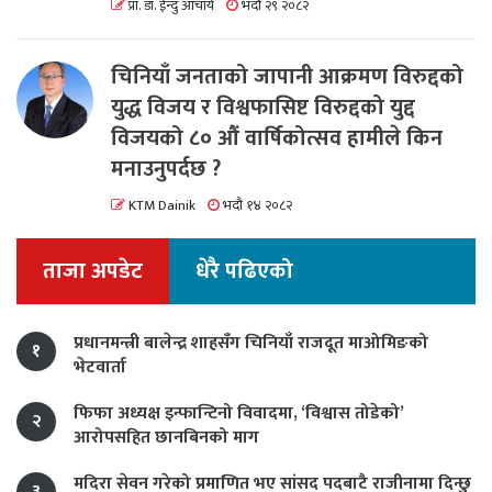
प्रा. डा. ईन्दु आचार्य
भदौ २९ २०८२
चिनियाँ जनताको जापानी आक्रमण विरुद्दको
युद्ध विजय र विश्वफासिष्ट विरुद्दको युद्द
विजयको ८० औं वार्षिकोत्सव हामीले किन
मनाउनुपर्दछ ?
KTM Dainik
भदौ १४ २०८२
ताजा अपडेट
धेरै पढिएको
प्रधानमन्त्री बालेन्द्र शाहसँग चिनियाँ राजदूत माओमिङको
१
भेटवार्ता
फिफा अध्यक्ष इन्फान्टिनो विवादमा, ‘विश्वास तोडेको’
२
आरोपसहित छानबिनको माग
मदिरा सेवन गरेको प्रमाणित भए सांसद पदबाटै राजीनामा दिन्छु
३