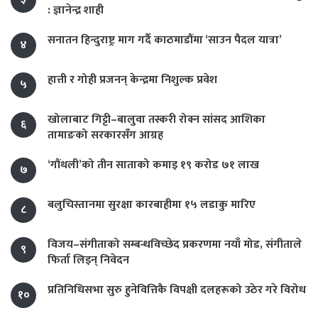
: ज्ञानेन्द्र शाही
सनातन हिन्दुराष्ट्र माग गर्दै काठमाडौंमा ‘साउन पैदल यात्रा’
४
हात्ती र गोही प्रजनन् केन्द्रमा निशुल्क प्रवेश
५
खोलाबाट गिट्टी–बालुवा तस्करी रोक्न सांसद आशिका
६
तामाङको सरकारसँग आग्रह
‘गौंथली’को तीन साताको कमाइ १९ करोड ७१ लाख
७
बलुचिस्तानमा सुरक्षा कारबाहीमा १५ लडाकु मारिए
८
विजय–संगीताको सम्बन्धविच्छेद प्रकरणमा नयाँ मोड, संगीता‍ले
९
फिर्ता लिइन् निवेदन
प्रतिनिधिसभा सुरु हुनेवित्तिकै विपक्षी दलहरूको उठेर गरे विरोध
१०