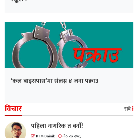
‘कल बाइसपास’मा संलग्न ४ जना पक्राउ
विचार
सबै
पहिला नागरिक त बनाैं!
KTM Dainik
जेठ २७ २०८३