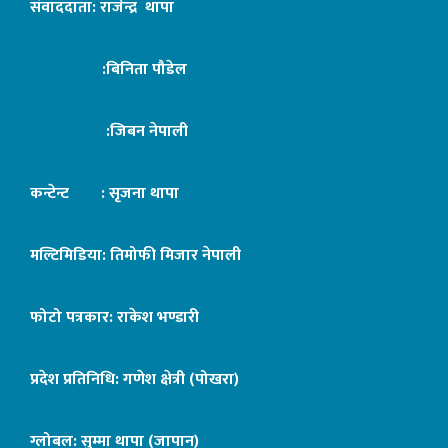
संवाददाता: राजेन्द्र थापा
:बिनिता पौडेल
:जिबन नेपाली
कन्टेन्ट : सृजना थापा
मल्टिमिडिया: तिमोफी मिजार नेपाली
फोटो पत्रकार: राकेश भण्डारी
प्रदेश प्रतिनिधि: गणेश क्षेत्री (पोखरा)
ग्लोबल: सुम्मा थापा (जापान)