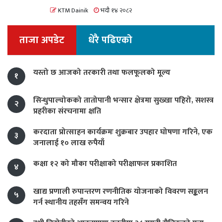
KTM Dainik
भदौ १४ २०८२
ताजा अपडेट
धेरै पढिएको
यस्तो छ आजको तरकारी तथा फलफूलको मूल्य
१
सिन्धुपाल्चोकको तातोपानी भन्सार क्षेत्रमा सुख्खा पहिरो, सशस्त्र
२
प्रहरीका संरचनामा क्षति
करदाता प्रोत्साहन कार्यक्रमः शुक्रबार उपहार घोषणा गरिने, एक
३
जनालाई १० लाख रुपैयाँ
कक्षा १२ को मौका परीक्षाको परीक्षाफल प्रकाशित
४
खाद्य प्रणाली रुपान्तरण रणनीतिक योजनाको विवरण सङ्कलन
५
गर्न स्थानीय तहसँग समन्वय गरिने