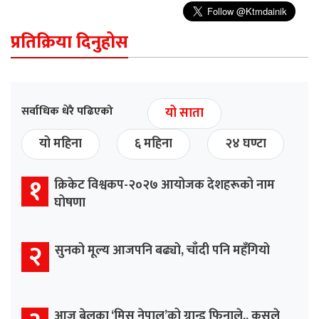
प्रतिक्रिया दिनुहोस
सर्वाधिक धेरै पढिएको
यो साता
यो महिना
६ महिना
२४ घण्टा
१
क्रिकेट विश्वकप-२०२७ आयोजक देशहरूको नाम
घोषणा
२
सुनको मूल्य आजपनि बढ्यो, चाँदी पनि महँगियो
आज बेलुका ‘मिस नेपाल’को ग्रान्ड फिनाले,, कसले