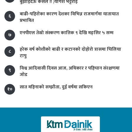
बुझाइदेऊ कसैले !! ;योगेश भट्टराई
बाढी-पहिराेका कारण देशका विभिन्न राजमार्गमा यातायात
६
प्रभावित
एनपीएल तेस्रो संस्करण कात्तिक ९ देखि मङ्सिर ५ सम्म
७
हरेक वर्ष कोशीको बाढी र कटानको दोहोरो त्रासमा चिलिया
८
टापु
विश्व आदिवासी दिवस आज, अधिकार र पहिचान संरक्षणमा
९
जोड
सात महिनाको सम्झौता, दुई वर्षमा सकिएन
१०