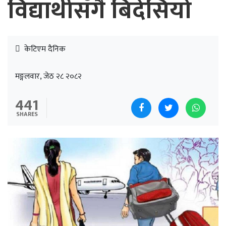
विद्यार्थीसँगै बिदेसियो
केटिएम दैनिक
मङ्गलवार, जेठ २८ २०८२
441
SHARES