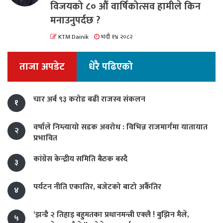
विजयको ८० औं वार्षिकोत्सव हामीले किन
मनाउनुपर्दछ ?
KTM Dainik
भदौ १४ २०८२
ताजा अपडेट
धेरै पढिएको
चार अर्ब ९३ करोड बढी राजस्व संकलन
१
वर्षाले निम्त्यायो सडक अवरोध : विभिन्न राजमार्गमा यातायात
२
प्रभावित
कांग्रेस केन्द्रीय समिति बैठक बस्दै
३
पर्यटन नीति एकातिर, बजेटको बाटो अर्कैतिर
४
‘झन्डै २ तिहाइ बहुमतका प्रधानमन्त्री एक्लै ! बुझिन मैले,
५