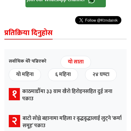
प्रतिक्रिया दिनुहोस
सर्वाधिक धेरै पढिएको
यो साता
यो महिना
६ महिना
२४ घण्टा
१
काठमाडौँमा ३३ ग्राम खैरो हिरोइनसहित दुई जना
पक्राउ
२
बाटो सोध्ने बहानामा महिला र वृद्धवृद्धालाई लुट्ने ‘कर्मा
समूह’ पक्राउ