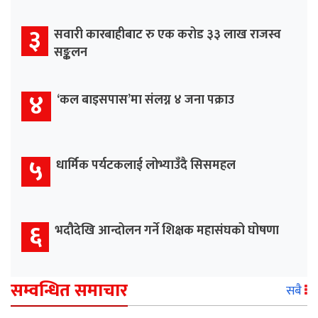
३
सवारी कारबाहीबाट रु एक करोड ३३ लाख राजस्व
सङ्कलन
४
‘कल बाइसपास’मा संलग्न ४ जना पक्राउ
५
धार्मिक पर्यटकलाई लोभ्याउँदै सिसमहल
६
भदौदेखि आन्दोलन गर्ने शिक्षक महासंघको घोषणा
सम्वन्धित समाचार
सबै