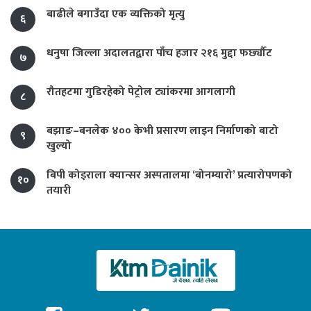
बाढीले बगाउँदा एक व्यक्तिको मृत्यु
६
धनुषा जिल्ला अदालतद्वारा पाँच हजार २१६ मुद्दा फर्छ्यौट
७
रौतहटमा गुडिरहेको पेट्रोल ट्यांकरमा आगलागी
८
बझाङ–बनलेक ४०० केभी प्रसारण लाइन निर्माणको बाटो
९
खुल्यो
बिपी कोइराला क्यान्सर अस्पतालमा ‘बोनम्यारो’ प्रत्यारोपणको
१०
तयारी