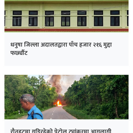
धनुषा जिल्ला अदालतद्वारा पाँच हजार २१६ मुद्दा
फर्छ्यौट
रौतहटमा गुडिरहेको पेट्रोल ट्यांकरमा आगलागी