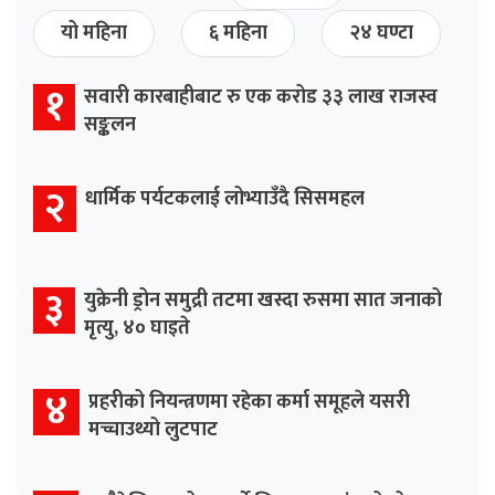
यो महिना
६ महिना
२४ घण्टा
१
सवारी कारबाहीबाट रु एक करोड ३३ लाख राजस्व
सङ्कलन
२
धार्मिक पर्यटकलाई लोभ्याउँदै सिसमहल
३
युक्रेनी ड्रोन समुद्री तटमा खस्दा रुसमा सात जनाको
मृत्यु, ४० घाइते
४
प्रहरीको नियन्त्रणमा रहेका कर्मा समूहले यसरी
मच्चाउथ्यो लुटपाट