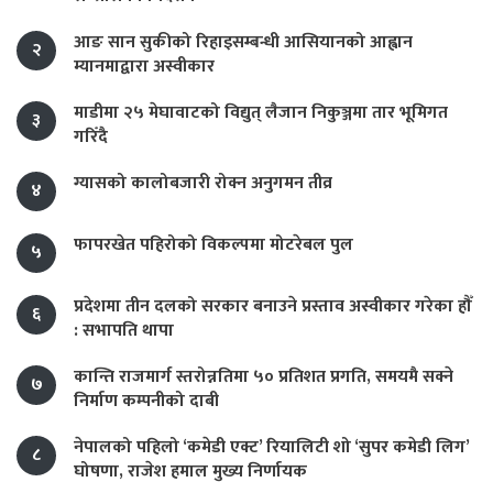
आङ सान सुकीको रिहाइसम्बन्धी आसियानको आह्वान
२
म्यानमाद्वारा अस्वीकार
माडीमा २५ मेघावाटको विद्युत् लैजान निकुञ्जमा तार भूमिगत
३
गरिँदै
ग्यासको कालोबजारी रोक्न अनुगमन तीव्र
४
फापरखेत पहिरोको विकल्पमा मोटरेबल पुल
५
प्रदेशमा तीन दलको सरकार बनाउने प्रस्ताव अस्वीकार गरेका हौँ
६
: सभापति थापा
कान्ति राजमार्ग स्तरोन्नतिमा ५० प्रतिशत प्रगति, समयमै सक्ने
७
निर्माण कम्पनीको दाबी
नेपालको पहिलो ‘कमेडी एक्ट’ रियालिटी शो ‘सुपर कमेडी लिग’
८
घोषणा, राजेश हमाल मुख्य निर्णायक