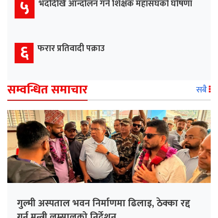
५
भदौदेखि आन्दोलन गर्ने शिक्षक महासंघको घोषणा
६
फरार प्रतिवादी पक्राउ
सम्वन्धित समाचार
सबै
गुल्मी अस्पताल भवन निर्माणमा ढिलाइ, ठेक्का रद्द
गर्न मन्त्री लम्सालको निर्देशन