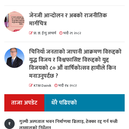
जेनजी आन्दोलन र अबको राजनीतिक
मार्गचित्र
प्रा. डा. ईन्दु आचार्य
भदौ २९ २०८२
चिनियाँ जनताको जापानी आक्रमण विरुद्दको
युद्ध विजय र विश्वफासिष्ट विरुद्दको युद्द
विजयको ८० औं वार्षिकोत्सव हामीले किन
मनाउनुपर्दछ ?
KTM Dainik
भदौ १४ २०८२
ताजा अपडेट
धेरै पढिएको
गुल्मी अस्पताल भवन निर्माणमा ढिलाइ, ठेक्का रद्द गर्न मन्त्री
१
लम्सालको निर्देशन