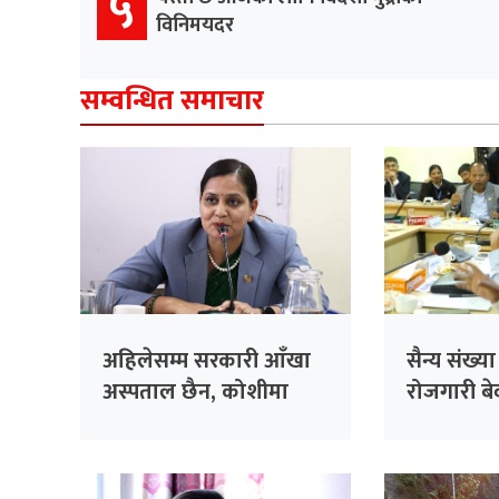
५
विनिमयदर
सम्वन्धित समाचार
अहिलेसम्म सरकारी आँखा
सैन्य संख्य
अस्पताल छैन, कोशीमा
रोजगारी बेवा
बनाउँदैछौँः मन्त्री मेहता
सरकारको 
सांसद सिंह