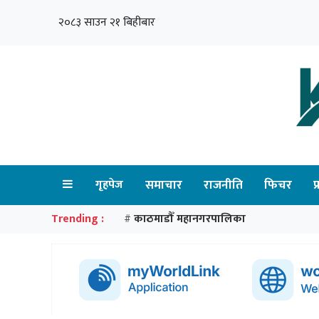
२०८३ साउन २१ बिहीबार
गृहपेज
समाचार
राजनीति
फिचर
प
Trending :
काठमाडौँ महानगरपालिका
#