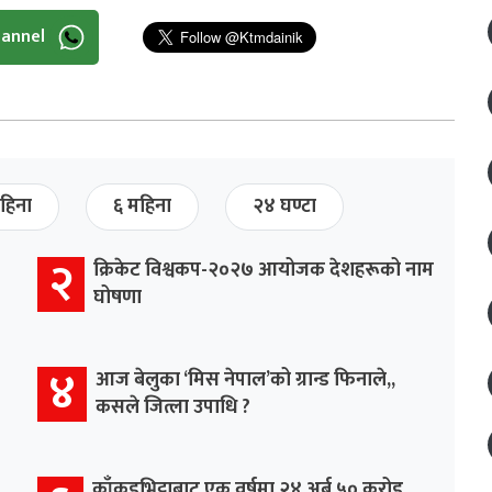
hannel
हिना
६ महिना
२४ घण्टा
२
क्रिकेट विश्वकप-२०२७ आयोजक देशहरूको नाम
घोषणा
४
आज बेलुका ‘मिस नेपाल’को ग्रान्ड फिनाले,,
कसले जित्ला उपाधि ?
काँकडभिट्टाबाट एक वर्षमा २४ अर्ब ५० करोड