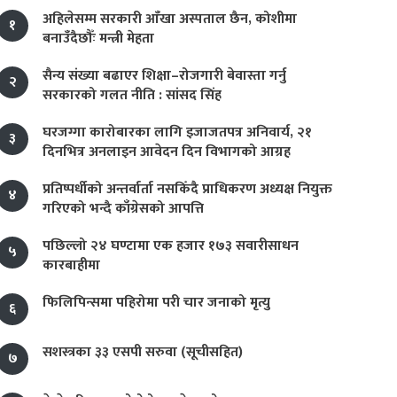
अहिलेसम्म सरकारी आँखा अस्पताल छैन, कोशीमा
१
बनाउँदैछौँः मन्त्री मेहता
सैन्य संख्या बढाएर शिक्षा–रोजगारी बेवास्ता गर्नु
२
सरकारको गलत नीति : सांसद सिंह
घरजग्गा कारोबारका लागि इजाजतपत्र अनिवार्य, २१
३
दिनभित्र अनलाइन आवेदन दिन विभागको आग्रह
प्रतिष्पर्धीको अन्तर्वार्ता नसकिँदै प्राधिकरण अध्यक्ष नियुक्त
४
गरिएको भन्दै काँग्रेसको आपत्ति
पछिल्लो २४ घण्टामा एक हजार १७३ सवारीसाधन
५
कारबाहीमा
फिलिपिन्समा पहिरोमा परी चार जनाको मृत्यु
६
सशस्त्रका ३३ एसपी सरुवा (सूचीसहित)
७