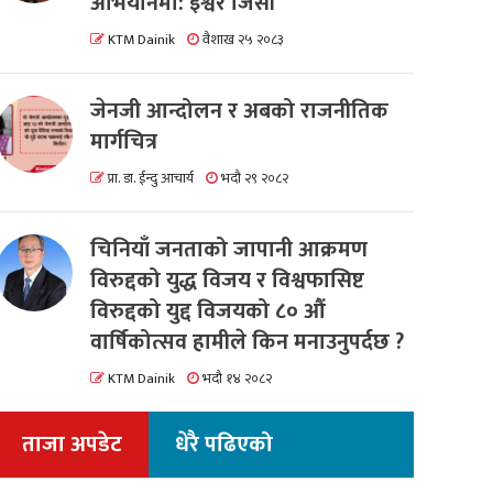
अभियानमा: इश्वर जिसी
KTM Dainik
वैशाख २५ २०८३
जेनजी आन्दोलन र अबको राजनीतिक
मार्गचित्र
प्रा. डा. ईन्दु आचार्य
भदौ २९ २०८२
चिनियाँ जनताको जापानी आक्रमण
विरुद्दको युद्ध विजय र विश्वफासिष्ट
विरुद्दको युद्द विजयको ८० औं
वार्षिकोत्सव हामीले किन मनाउनुपर्दछ ?
KTM Dainik
भदौ १४ २०८२
ताजा अपडेट
धेरै पढिएको