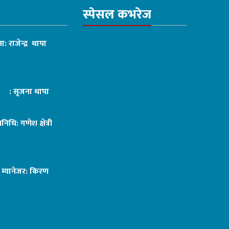
स्पेसल कभरेज
ा: राजेन्द्र थापा
ट : सृजना थापा
तिनिधि: गणेश क्षेत्री
ङ म्यानेजर: किरण