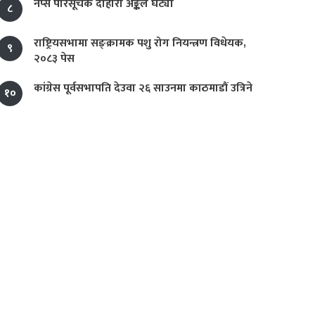
नेप्से परिसूचक दोहोरो अङ्कले घट्यो
८
राष्ट्रियसभामा सङ्क्रामक पशु रोग नियन्त्रण विधेयक,
९
२०८३ पेस
कांग्रेस पूर्वसभापति देउवा २६ साउनमा काठमाडौं उत्रिने
१०