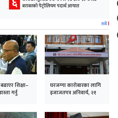
६
बराबरको पेट्रोलियम पदार्थ आयात
सबै
ा बढाएर शिक्षा–
घरजग्गा कारोबारका लागि
स्ता गर्नु
इजाजतपत्र अनिवार्य, २१
गलत नीति :
दिनभित्र अनलाइन आवेदन
दिन विभागको आग्रह