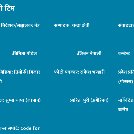
रो टिम
ध निर्देशक/सञ्चालक: नेत्र
सम्पादक: चन्दा क्षेत्री
संवाददात
िनिता पौडेल
:जिबन नेपाली
कन्टेन्
िमिडिया: तिमोफी मिजार
फोटो पत्रकार: राकेश भण्डारी
प्रदेश प्र
ी
(पोखरा)
ल: सुम्मा थापा (जापान)
:सरिता पुरी (अमेरिका)
मार्केटि
बस्नेत
िकल सपोर्ट:
Code for