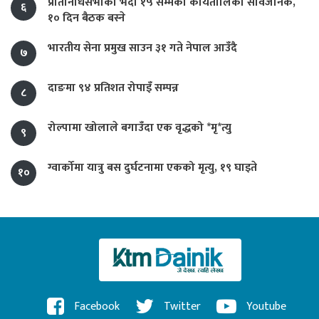
प्रतिनिधिसभाको भदौ १५ सम्मको कार्यतालिका सार्वजनिक,
६
१० दिन बैठक बस्ने
भारतीय सेना प्रमुख साउन ३१ गते नेपाल आउँदै
७
दाङमा ९४ प्रतिशत रोपाइँ सम्पन्न
८
रोल्पामा खोलाले बगाउँदा एक वृद्धको *मृ*त्यु
९
ग्वार्कोमा यात्रु बस दुर्घटनामा एकको मृत्यु, १९ घाइते
१०
Facebook
Twitter
Youtube