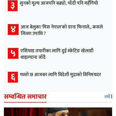
३
सुनको मूल्य आजपनि बढ्यो, चाँदी पनि महँगियो
४
आज बेलुका ‘मिस नेपाल’को ग्रान्ड फिनाले,, कसले
जित्ला उपाधि ?
५
एसियाड तयारीका लागि दुई स्केटिङ खेलाडी
थाइल्यान्ड जाँदै
६
यस्तो छ आजका लागि विदेशी मुद्राको विनिमयदर
सम्वन्धित समाचार
सबै