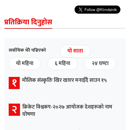
प्रतिक्रिया दिनुहोस
सर्वाधिक धेरै पढिएको
यो साता
यो महिना
६ महिना
२४ घण्टा
१
मौलिक संस्कृतिः खिर खाएर मनाइँदै साउन १५
२
क्रिकेट विश्वकप-२०२७ आयोजक देशहरूको नाम
घोषणा