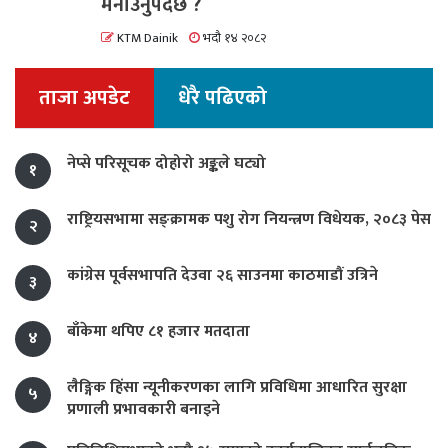
मनाउनुपर्दछ ?
KTM Dainik
भदौ १४ २०८२
ताजा अपडेट
धेरै पढिएको
नेप्से परिसूचक दोहोरो अङ्कले घट्यो
१
राष्ट्रियसभामा सङ्क्रामक पशु रोग नियन्त्रण विधेयक, २०८३ पेस
२
कांग्रेस पूर्वसभापति देउवा २६ साउनमा काठमाडौं उत्रिने
३
बाँकेमा थपिए ८१ हजार मतदाता
४
लैङ्गिक हिंसा न्यूनीकरणका लागि प्रविधिमा आधारित सुरक्षा
५
प्रणाली प्रभावकारी बनाइने