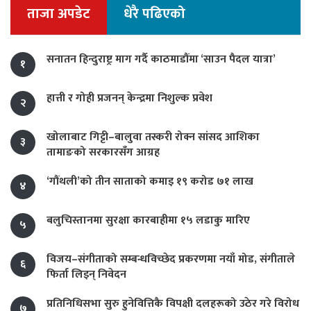
ताजा अपडेट
धेरै पढिएको
सनातन हिन्दुराष्ट्र माग गर्दै काठमाडौंमा ‘साउन पैदल यात्रा’
१
हात्ती र गोही प्रजनन् केन्द्रमा निशुल्क प्रवेश
२
खोलाबाट गिट्टी–बालुवा तस्करी रोक्न सांसद आशिका
३
तामाङको सरकारसँग आग्रह
‘गौंथली’को तीन साताको कमाइ १९ करोड ७१ लाख
४
बलुचिस्तानमा सुरक्षा कारबाहीमा १५ लडाकु मारिए
५
विजय–संगीताको सम्बन्धविच्छेद प्रकरणमा नयाँ मोड, संगीता‍ले
६
फिर्ता लिइन् निवेदन
प्रतिनिधिसभा सुरु हुनेवित्तिकै विपक्षी दलहरूको उठेर गरे विरोध
७