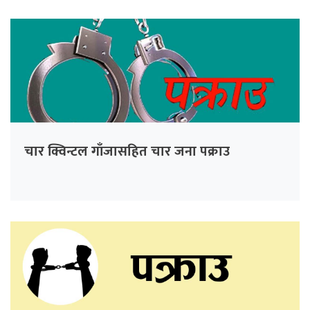
चार क्विन्टल गाँजासहित चार जना पक्राउ