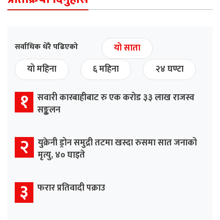
सर्वाधिक धेरै पढिएको
यो साता
यो महिना
६ महिना
२४ घण्टा
१
सवारी कारबाहीबाट रु एक करोड ३३ लाख राजस्व
सङ्कलन
२
युक्रेनी ड्रोन समुद्री तटमा खस्दा रुसमा सात जनाको
मृत्यु, ४० घाइते
३
फरार प्रतिवादी पक्राउ