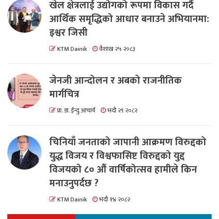
खेल क्षेत्रलाई उद्योगको रूपमा विकास गर्दै
आर्थिक समृद्धिको आधार बनाउने अभियानमा:
इश्वर जिसी
KTM Dainik
वैशाख २५ २०८३
जेनजी आन्दोलन र अबको राजनीतिक
मार्गचित्र
प्रा. डा. ईन्दु आचार्य
भदौ २९ २०८२
चिनियाँ जनताको जापानी आक्रमण विरुद्दको
युद्ध विजय र विश्वफासिष्ट विरुद्दको युद्द
विजयको ८० औं वार्षिकोत्सव हामीले किन
मनाउनुपर्दछ ?
KTM Dainik
भदौ १४ २०८२