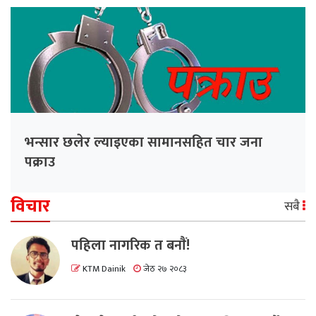
भन्सार छलेर ल्याइएका सामानसहित चार जना
पक्राउ
विचार
सबै
पहिला नागरिक त बनाैं!
KTM Dainik
जेठ २७ २०८३