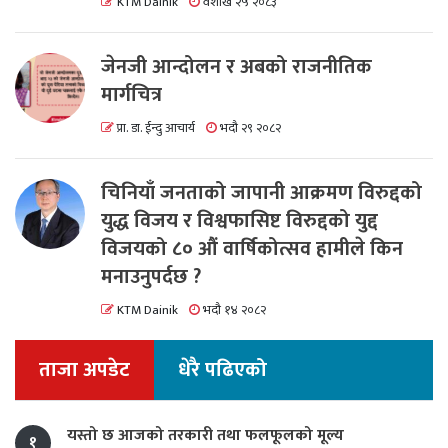
KTM Dainik
वैशाख २५ २०८३
जेनजी आन्दोलन र अबको राजनीतिक
मार्गचित्र
प्रा. डा. ईन्दु आचार्य
भदौ २९ २०८२
चिनियाँ जनताको जापानी आक्रमण विरुद्दको
युद्ध विजय र विश्वफासिष्ट विरुद्दको युद्द
विजयको ८० औं वार्षिकोत्सव हामीले किन
मनाउनुपर्दछ ?
KTM Dainik
भदौ १४ २०८२
ताजा अपडेट
धेरै पढिएको
यस्तो छ आजको तरकारी तथा फलफूलको मूल्य
१