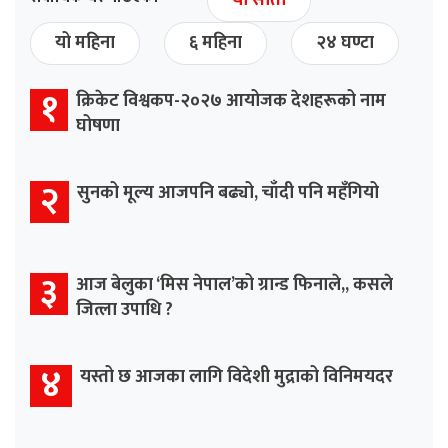
यो साता
यो महिना
६ महिना
२४ घण्टा
१
क्रिकेट विश्वकप-२०२७ आयोजक देशहरूको नाम
घोषणा
२
सुनको मूल्य आजपनि बढ्यो, चाँदी पनि महँगियो
३
आज बेलुका ‘मिस नेपाल’को ग्रान्ड फिनाले,, कसले
जित्ला उपाधि ?
४
यस्तो छ आजका लागि विदेशी मुद्राको विनिमयदर