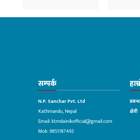
मच्चाउथ्यो लुटपाट
समूह’ पक्रा
सम्पर्क
हाम्
N.P. Sanchar Pvt. Ltd
प्रबन्
Kathmandu, Nepal
क्षेत्री
Email:
ktmdainikofficial@gmail.com
:ब
Mob :9851187493