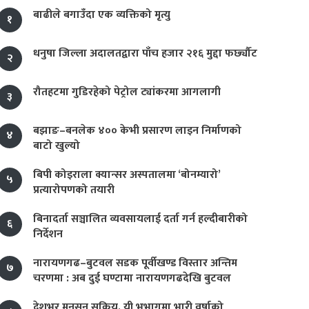
बाढीले बगाउँदा एक व्यक्तिको मृत्यु
१
धनुषा जिल्ला अदालतद्वारा पाँच हजार २१६ मुद्दा फर्छ्यौट
२
रौतहटमा गुडिरहेको पेट्रोल ट्यांकरमा आगलागी
३
बझाङ–बनलेक ४०० केभी प्रसारण लाइन निर्माणको
४
बाटो खुल्यो
बिपी कोइराला क्यान्सर अस्पतालमा ‘बोनम्यारो’
५
प्रत्यारोपणको तयारी
बिनादर्ता सञ्चालित व्यवसायलाई दर्ता गर्न हल्दीबारीको
६
निर्देशन
नारायणगढ–बुटवल सडक पूर्वीखण्ड विस्तार अन्तिम
७
चरणमा : अब दुई घण्टामा नारायणगढदेखि बुटवल
देशभर मनसुन सक्रिय, यी भूभागमा भारी वर्षाको