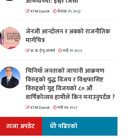
अभियानमा: इश्वर जिसी
KTM Dainik
वैशाख २५ २०८३
जेनजी आन्दोलन र अबको राजनीतिक
मार्गचित्र
प्रा. डा. ईन्दु आचार्य
भदौ २९ २०८२
चिनियाँ जनताको जापानी आक्रमण
विरुद्दको युद्ध विजय र विश्वफासिष्ट
विरुद्दको युद्द विजयको ८० औं
वार्षिकोत्सव हामीले किन मनाउनुपर्दछ ?
KTM Dainik
भदौ १४ २०८२
ताजा अपडेट
धेरै पढिएको