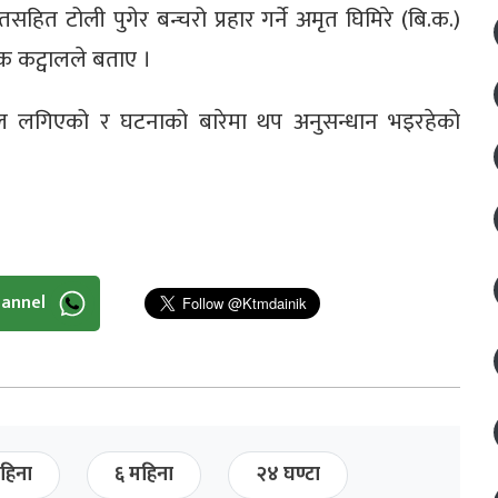
तसहित टोली पुगेर बन्चरो प्रहार गर्ने अमृत घिमिरे (बि.क.)
षक कट्वालले बताए ।
ाल लगिएको र घटनाको बारेमा थप अनुसन्धान भइरहेको
hannel
हिना
६ महिना
२४ घण्टा