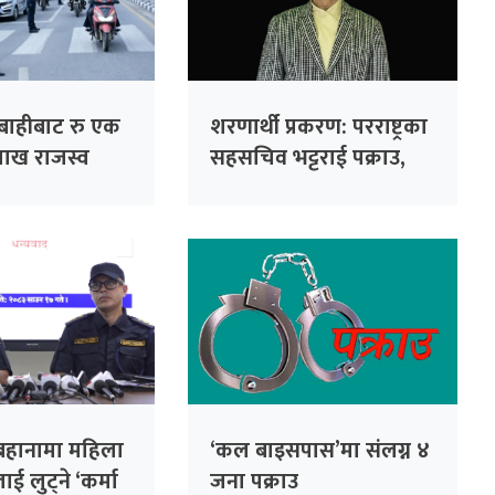
बाहीबाट रु एक
शरणार्थी प्रकरण: परराष्ट्रका
ाख राजस्व
सहसचिव भट्टराई पक्राउ,
१७ वर्ष पुरानो राहदानी
धाँधलीमा मुद्दा दर्ता
े बहानामा महिला
‘कल बाइसपास’मा संलग्न ४
लाई लुट्ने ‘कर्मा
जना पक्राउ