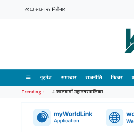
२०८३ साउन २१ बिहीबार
गृहपेज
समाचार
राजनीति
फिचर
प
Trending :
काठमाडौँ महानगरपालिका
#