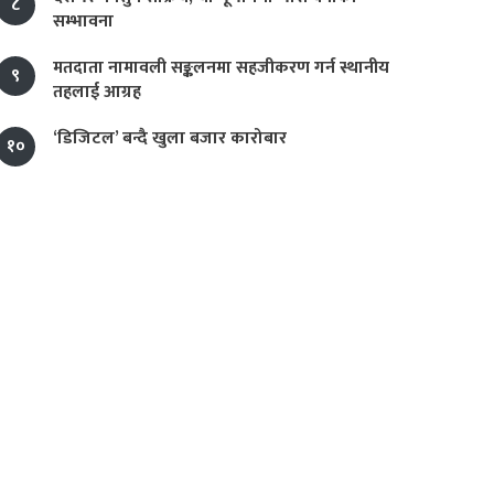
८
सम्भावना
मतदाता नामावली सङ्कलनमा सहजीकरण गर्न स्थानीय
९
तहलाई आग्रह
‘डिजिटल’ बन्दै खुला बजार कारोबार
१०