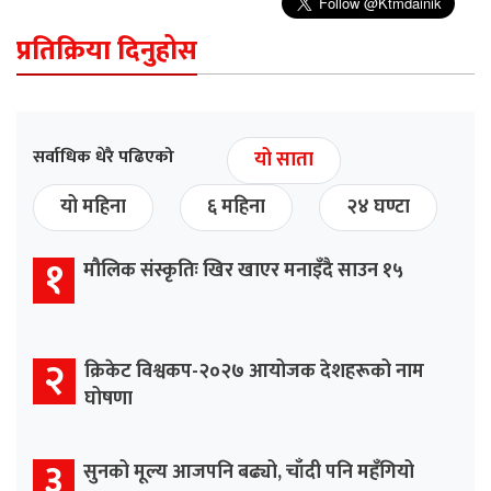
प्रतिक्रिया दिनुहोस
सर्वाधिक धेरै पढिएको
यो साता
यो महिना
६ महिना
२४ घण्टा
१
मौलिक संस्कृतिः खिर खाएर मनाइँदै साउन १५
२
क्रिकेट विश्वकप-२०२७ आयोजक देशहरूको नाम
घोषणा
३
सुनको मूल्य आजपनि बढ्यो, चाँदी पनि महँगियो