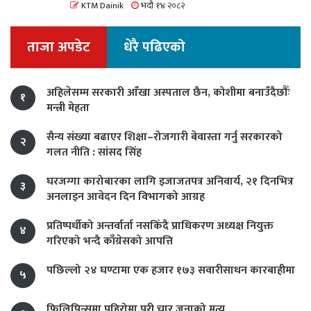
KTM Dainik
भदौ १४ २०८२
ताजा अपडेट
धेरै पढिएको
अहिलेसम्म सरकारी आँखा अस्पताल छैन, कोशीमा बनाउँदैछौँः
१
मन्त्री मेहता
सैन्य संख्या बढाएर शिक्षा–रोजगारी बेवास्ता गर्नु सरकारको
२
गलत नीति : सांसद सिंह
घरजग्गा कारोबारका लागि इजाजतपत्र अनिवार्य, २१ दिनभित्र
३
अनलाइन आवेदन दिन विभागको आग्रह
प्रतिष्पर्धीको अन्तर्वार्ता नसकिँदै प्राधिकरण अध्यक्ष नियुक्त
४
गरिएको भन्दै काँग्रेसको आपत्ति
पछिल्लो २४ घण्टामा एक हजार १७३ सवारीसाधन कारबाहीमा
५
फिलिपिन्समा पहिरोमा परी चार जनाको मृत्यु