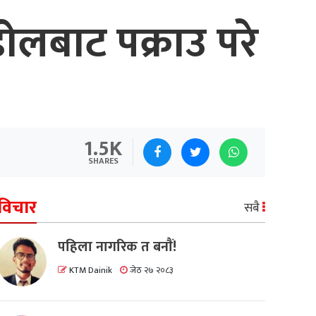
ोलबाट पक्राउ परे
1.5K
SHARES
विचार
सबै
पहिला नागरिक त बनाैं!
KTM Dainik
जेठ २७ २०८३