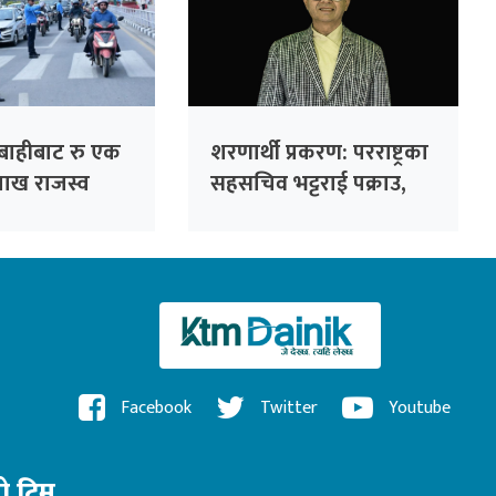
बाहीबाट रु एक
शरणार्थी प्रकरण: परराष्ट्रका
ाख राजस्व
सहसचिव भट्टराई पक्राउ,
१७ वर्ष पुरानो राहदानी
धाँधलीमा मुद्दा दर्ता
Facebook
Twitter
Youtube
रो टिम