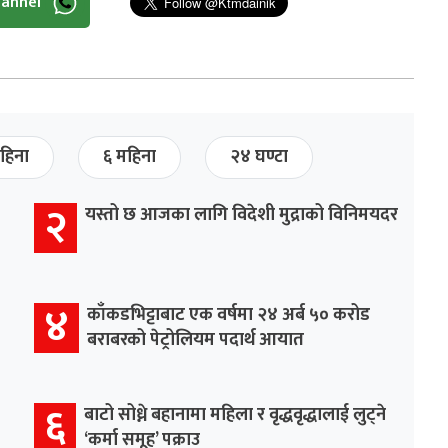
hannel
हिना
६ महिना
२४ घण्टा
२
यस्तो छ आजका लागि विदेशी मुद्राको विनिमयदर
४
काँकडभिट्टाबाट एक वर्षमा २४ अर्ब ५० करोड
बराबरको पेट्रोलियम पदार्थ आयात
६
बाटो सोध्ने बहानामा महिला र वृद्धवृद्धालाई लुट्ने
‘कर्मा समूह’ पक्राउ