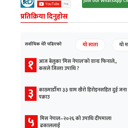
Join our WhatsApp C
प्रतिक्रिया दिनुहोस
सर्वाधिक धेरै पढिएको
यो साता
यो म
१
आज बेलुका ‘मिस नेपाल’को ग्रान्ड फिनाले,,
कसले जित्ला उपाधि ?
३
काठमाडौँमा ३३ ग्राम खैरो हिरोइनसहित दुई जना
पक्राउ
५
मिस नेपाल–२०२६ को उपाधि दीपमाला
ढकाललाई