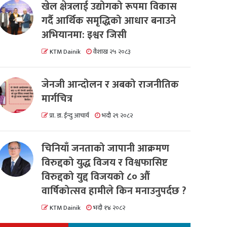
खेल क्षेत्रलाई उद्योगको रूपमा विकास
गर्दै आर्थिक समृद्धिको आधार बनाउने
अभियानमा: इश्वर जिसी
KTM Dainik
वैशाख २५ २०८३
जेनजी आन्दोलन र अबको राजनीतिक
मार्गचित्र
प्रा. डा. ईन्दु आचार्य
भदौ २९ २०८२
चिनियाँ जनताको जापानी आक्रमण
विरुद्दको युद्ध विजय र विश्वफासिष्ट
विरुद्दको युद्द विजयको ८० औं
वार्षिकोत्सव हामीले किन मनाउनुपर्दछ ?
KTM Dainik
भदौ १४ २०८२