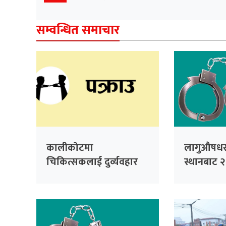
सम्वन्धित समाचार
कालीकोटमा
लागुऔषधसह
चिकित्सकलाई दुर्व्यवहार
स्थानबाट २
गरेको आरोपमा तीन जना
पक्राउ