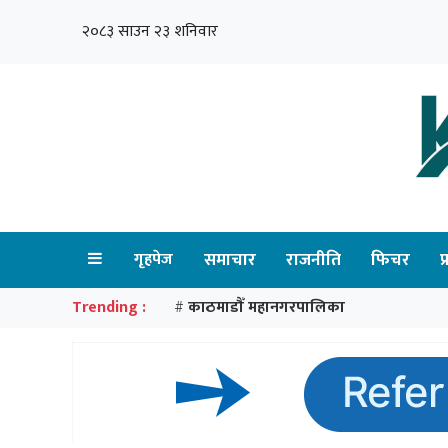
२०८३ साउन २३ शनिवार
गृहपेज
समाचार
राजनीति
फिचर
प
Trending :
काठमाडौँ महानगरपालिका
#