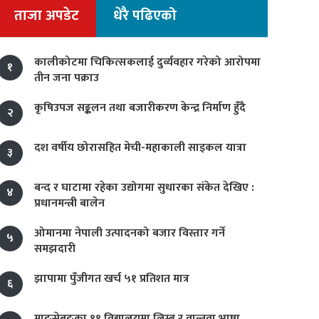
ताजा अपडेट
धेरै पढिएको
कालीकोटमा चिकित्सकलाई दुर्व्यवहार गरेको आरोपमा
१
तीन जना पक्राउ
कृषिउपज सङ्कलन तथा बजारीकरण केन्द्र निर्माण हुँदै
२
दश वर्षीय छोरासहित मेची-महाकाली साइकल यात्रा
३
बन्द र घाटामा रहेका उद्योगमा सुधारका संकेत देखिए :
४
प्रधानमन्त्री बालेन
ओमानमा नेपाली उत्पादनको बजार विस्तार गर्ने
५
समझदारी
झापामा पुँजीगत खर्च ५१ प्रतिशत मात्र
६
माङसेबुङका ११ विद्यालयमा लिम्बू र वान्तवा भाषा