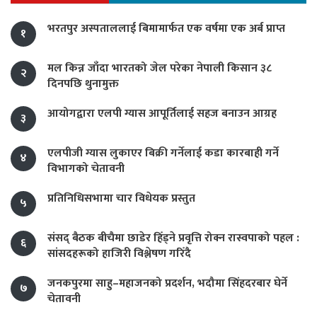
भरतपुर अस्पताललाई बिमामार्फत एक वर्षमा एक अर्ब प्राप्त
१
मल किन्न जाँदा भारतको जेल परेका नेपाली किसान ३८
२
दिनपछि थुनामुक्त
आयोगद्वारा एलपी ग्यास आपूर्तिलाई सहज बनाउन आग्रह
३
एलपीजी ग्यास लुकाएर बिक्री गर्नेलाई कडा कारबाही गर्ने
४
विभागको चेतावनी
प्रतिनिधिसभामा चार विधेयक प्रस्तुत
५
संसद् बैठक बीचैमा छाडेर हिँड्ने प्रवृत्ति रोक्न रास्वपाको पहल :
६
सांसदहरूको हाजिरी विश्लेषण गरिँदै
जनकपुरमा साहु–महाजनको प्रदर्शन, भदौमा सिंहदरबार घेर्ने
७
चेतावनी