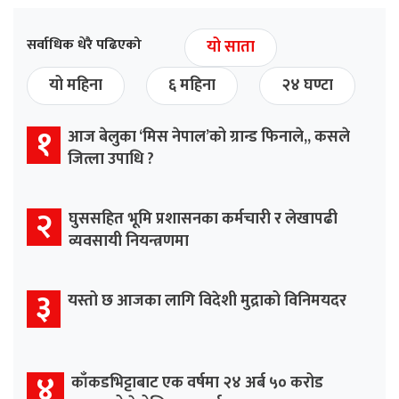
सर्वाधिक धेरै पढिएको
यो साता
यो महिना
६ महिना
२४ घण्टा
१
आज बेलुका ‘मिस नेपाल’को ग्रान्ड फिनाले,, कसले
जित्ला उपाधि ?
२
घुससहित भूमि प्रशासनका कर्मचारी र लेखापढी
व्यवसायी नियन्त्रणमा
३
यस्तो छ आजका लागि विदेशी मुद्राको विनिमयदर
४
काँकडभिट्टाबाट एक वर्षमा २४ अर्ब ५० करोड