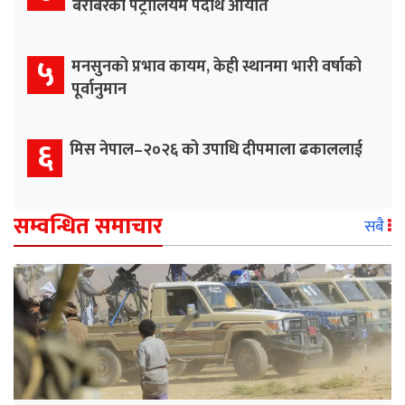
बराबरको पेट्रोलियम पदार्थ आयात
५
मनसुनको प्रभाव कायम, केही स्थानमा भारी वर्षाको
पूर्वानुमान
६
मिस नेपाल–२०२६ को उपाधि दीपमाला ढकाललाई
सम्वन्धित समाचार
सबै