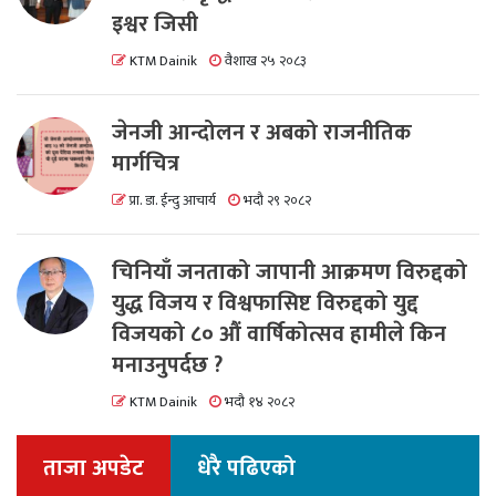
इश्वर जिसी
KTM Dainik
वैशाख २५ २०८३
जेनजी आन्दोलन र अबको राजनीतिक
मार्गचित्र
प्रा. डा. ईन्दु आचार्य
भदौ २९ २०८२
चिनियाँ जनताको जापानी आक्रमण विरुद्दको
युद्ध विजय र विश्वफासिष्ट विरुद्दको युद्द
विजयको ८० औं वार्षिकोत्सव हामीले किन
मनाउनुपर्दछ ?
KTM Dainik
भदौ १४ २०८२
ताजा अपडेट
धेरै पढिएको