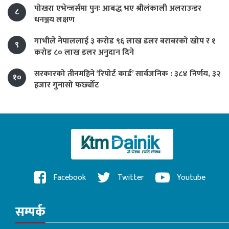
पोखरा एभेन्जर्समा पुनः आबद्ध भए श्रीलंकाली अलराउन्डर
८
धनञ्जय लक्षण
गाभीले नेपाललाई ३ करोड ९६ लाख डलर बराबरको खोप र १
९
करोड ८० लाख डलर अनुदान दिने
सरकारको तीनमहिने ‘रिपोर्ट कार्ड’ सार्वजनिक : ३८४ निर्णय, ३२
१०
हजार गुनासो फर्छ्योट
Facebook
Twitter
Youtube
सम्पर्क