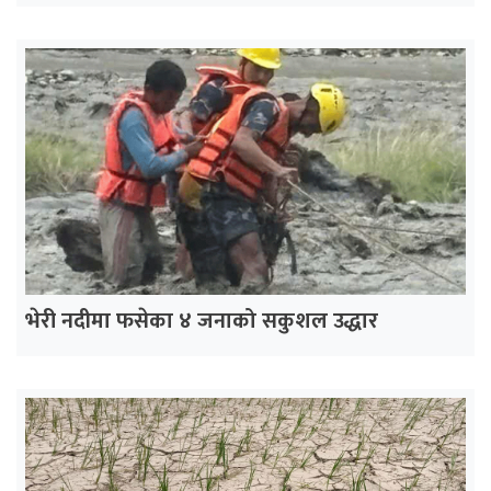
भेरी नदीमा फसेका ४ जनाको सकुशल उद्धार