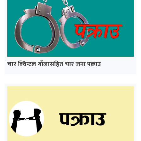
चार क्विन्टल गाँजासहित चार जना पक्राउ