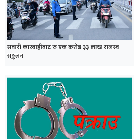
सवारी कारबाहीबाट रु एक करोड ३३ लाख राजस्व
सङ्कलन