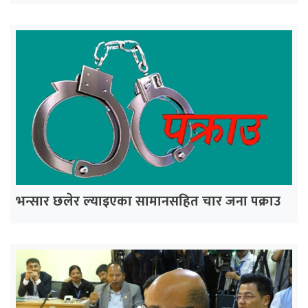
भन्सार छलेर ल्याइएका सामानसहित चार जना पक्राउ