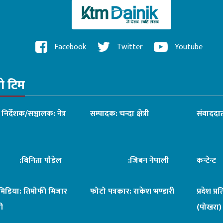
Facebook
Twitter
Youtube
रो टिम
ध निर्देशक/सञ्चालक: नेत्र
सम्पादक: चन्दा क्षेत्री
संवाददात
िनिता पौडेल
:जिबन नेपाली
कन्टेन्
िमिडिया: तिमोफी मिजार
फोटो पत्रकार: राकेश भण्डारी
प्रदेश प्र
ी
(पोखरा)