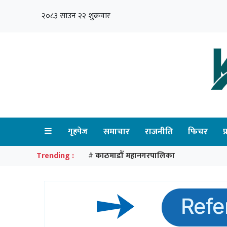
२०८३ साउन २२ शुक्रवार
गृहपेज
समाचार
राजनीति
फिचर
प
Trending :
काठमाडौँ महानगरपालिका
#