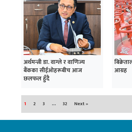
अर्थमन्त्री डा. वाग्ले र वाणिज्य
बिक्रेता
बैंकका सीईओहरूबीच आज
आग्रह
छलफल हुँदै
1
2
3
…
32
Next »