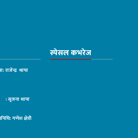
स्पेसल कभरेज
ा: राजेन्द्र थापा
ट : सृजना थापा
तिनिधि: गणेश क्षेत्री