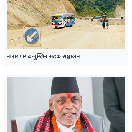
नारायणगढ-मुग्लिन सडक सञ्चालन