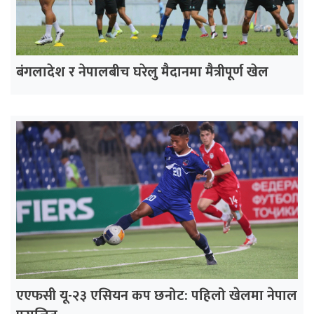
बंगलादेश र नेपालबीच घरेलु मैदानमा मैत्रीपूर्ण खेल
एएफसी यू-२३ एसियन कप छनोट: पहिलो खेलमा नेपाल