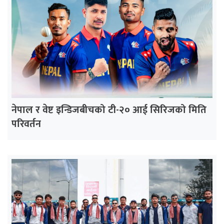
नेपाल र वेष्ट इन्डिजबीचको टी-२० आई सिरिजको मिति
परिवर्तन