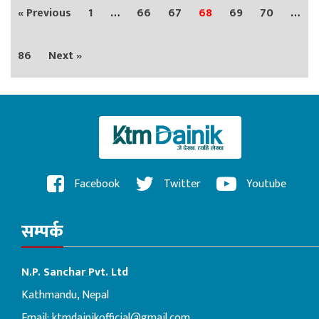
« Previous
1
…
66
67
68
69
70
…
86
Next »
Facebook
Twitter
Youtube
सम्पर्क
N.P. Sanchar Pvt. Ltd
Kathmandu, Nepal
Email:
ktmdainikofficial@gmail.com