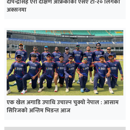
दीपेन्द्रसिंह ऐरी दक्षिण अफ्रिकाको एसए टी-२० लिगको
अक्सनमा
एक खेल अगाडि उपाधि उचाल्न चुक्यो नेपाल : आसाम
सिरिजको अन्तिम भिडन्त आज