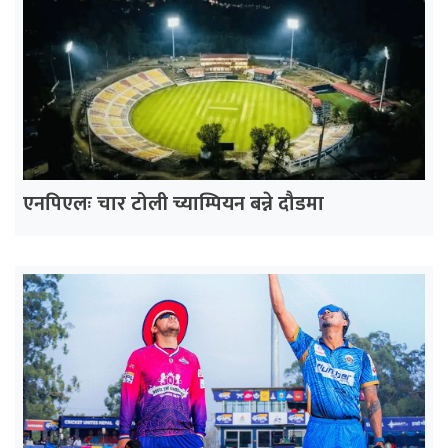
एनपिएलः चार टोली च्याम्पियन बन्ने दौडमा