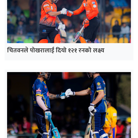
चितवनले पोखरालाई दियो १२१ रनको लक्ष्य