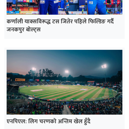
कर्णाली याक्सविरूद्ध टस जितेर पहिले फिल्डिङ गर्दै
जनकपुर बोल्ट्स
एनपिएल: लिग चरणको अन्तिम खेल हुँदै