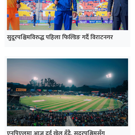
सुदूरपश्चिमविरुद्ध पहिला फिल्डिङ गर्दै विराटनगर
एनपिएलमा आज दुई खेल हुँदै, सुदूरपश्चिमसँग