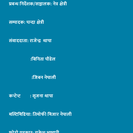
प्रबन्ध निर्देशक/सञ्चालक: नेत्र क्षेत्री
सम्पादक: चन्दा क्षेत्री
संवाददाता: राजेन्द्र थापा
:बिनिता पौडेल
:जिबन नेपाली
कन्टेन्ट : सृजना थापा
मल्टिमिडिया: तिमोफी मिजार नेपाली
फोटो पत्रकार: राकेश भण्डारी