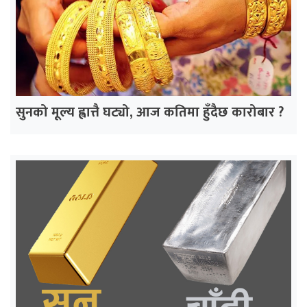
सुनको मूल्य ह्वात्तै घट्यो, आज कतिमा हुँदैछ कारोबार ?