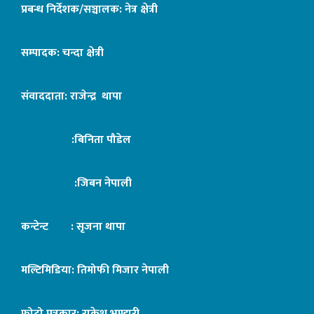
प्रबन्ध निर्देशक/सञ्चालक: नेत्र क्षेत्री
सम्पादक: चन्दा क्षेत्री
संवाददाता: राजेन्द्र थापा
:बिनिता पौडेल
:जिबन नेपाली
कन्टेन्ट : सृजना थापा
मल्टिमिडिया: तिमोफी मिजार नेपाली
फोटो पत्रकार: राकेश भण्डारी