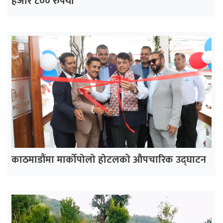
हजार ८०० रुपैयाँ
काठमाडौंमा मार्कोपोलो होटलको औपचारिक उद्घाटन